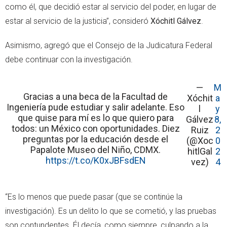
como él, que decidió estar al servicio del poder, en lugar de
estar al servicio de la justicia”, consideró
Xóchitl Gálvez
.
Asimismo, agregó que el Consejo de la Judicatura Federal
debe continuar con la investigación.
—
M
Gracias a una beca de la Facultad de
Xóchit
a
Ingeniería pude estudiar y salir adelante. Eso
l
y
que quise para mí es lo que quiero para
Gálvez
8,
todos: un México con oportunidades. Diez
Ruiz
2
preguntas por la educación desde el
(@Xoc
0
Papalote Museo del Niño, CDMX.
hitlGal
2
https://t.co/K0xJBFsdEN
vez)
4
“Es lo menos que puede pasar (que se continúe la
investigación). Es un delito lo que se cometió, y las pruebas
son contundentes. Él decía, como siempre, culpando a la