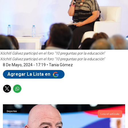
Xóchitl Gálvez participó en el foro "10 preguntas por la educación"
Xóchitl Gálvez participó en el foro "10 preguntas por la educación"
8 De Mayo, 2024 - 17:19
•
Tania Gómez
Agregar La Lista en
T
W
w
h
i
a
t
t
t
s
Lea el artículo
e
a
r
p