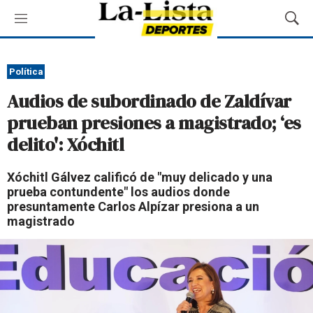
M
M
e
o
n
s
ú
t
Política
r
Audios de subordinado de Zaldívar
a
r
prueban presiones a magistrado; ‘es
B
delito': Xóchitl
ú
s
q
Xóchitl Gálvez calificó de "muy delicado y una
u
prueba contundente" los audios donde
e
presuntamente Carlos Alpízar presiona a un
d
magistrado
a