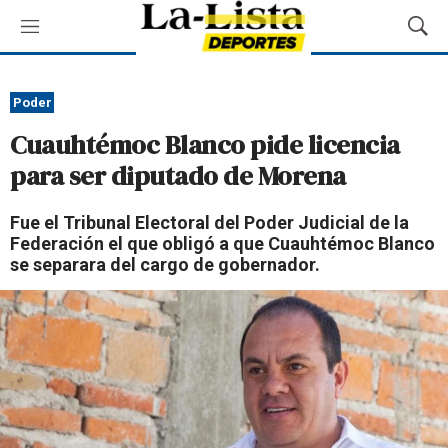
M
M
e
o
n
s
ú
t
Poder
r
Cuauhtémoc Blanco pide licencia
a
r
para ser diputado de Morena
B
ú
Fue el Tribunal Electoral del Poder Judicial de la
s
Federación el que obligó a que Cuauhtémoc Blanco
q
se separara del cargo de gobernador.
u
e
d
a