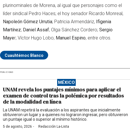
plurinominales de Morena, al igual que personajes como el
líder sindical Pedro Haces; el hoy senador Ricardo Monreal,
Napoleón Gómez Urrutia
; Patricia Armendáriz,
Ifigenia
Martínez
;
Daniel Assaf
; Olga Sánchez Cordero;
Sergio
Maye
r; Víctor Hugo Lobo;
Manuel Espino
, entre otros.
Cuauhtémoc Blanco
PUBLICIDAD
MÉXICO
UNAM revela los puntajes mínimos para aplicar el
examen de control tras la polémica por resultados
de la modalidad en línea
La UNAM repetirá la evaluación a los aspirantes que inicialmente
obtuvieron un lugar y a quienes no lograron ingresar, pero obtuvieron
un puntaje igual o superior al mínimo histórico.
·
5 de agosto, 2026
Redacción La-Lista