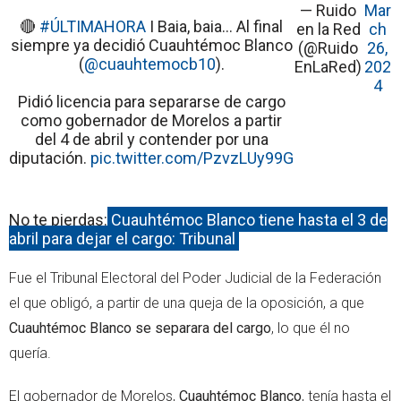
— Ruido
Mar
🔴
#ÚLTIMAHORA
I Baia, baia... Al final
en la Red
ch
siempre ya decidió Cuauhtémoc Blanco
(@Ruido
26,
(
@cuauhtemocb10
).
EnLaRed)
202
4
Pidió licencia para separarse de cargo
como gobernador de Morelos a partir
del 4 de abril y contender por una
diputación.
pic.twitter.com/PzvzLUy99G
No te pierdas:
Cuauhtémoc Blanco tiene hasta el 3 de
abril para dejar el cargo: Tribunal
Fue el Tribunal Electoral del Poder Judicial de la Federación
el que obligó, a partir de una queja de la oposición, a que
Cuauhtémoc Blanco se separara del cargo
, lo que él no
quería.
El gobernador de Morelos,
Cuauhtémoc Blanco
, tenía hasta el