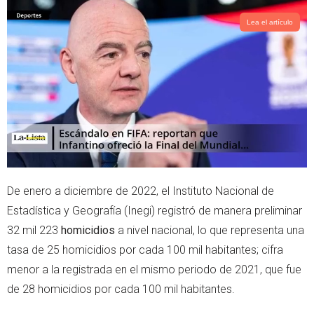
t
t
t
s
Lea el artículo
e
a
r
p
p
De enero a diciembre de 2022, el Instituto Nacional de
Estadística y Geografía (Inegi) registró de manera preliminar
32 mil 223
homicidios
a nivel nacional, lo que representa una
tasa de 25 homicidios por cada 100 mil habitantes; cifra
menor a la registrada en el mismo periodo de 2021, que fue
de 28 homicidios por cada 100 mil habitantes.