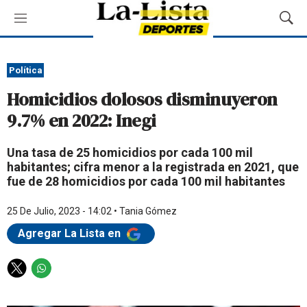
M
M
e
o
n
s
ú
t
Política
r
Homicidios dolosos disminuyeron
a
r
9.7% en 2022: Inegi
B
ú
Una tasa de 25 homicidios por cada 100 mil
s
habitantes; cifra menor a la registrada en 2021, que
q
fue de 28 homicidios por cada 100 mil habitantes
u
e
d
25 De Julio, 2023 - 14:02
•
Tania Gómez
a
Agregar La Lista en
T
W
w
h
i
a