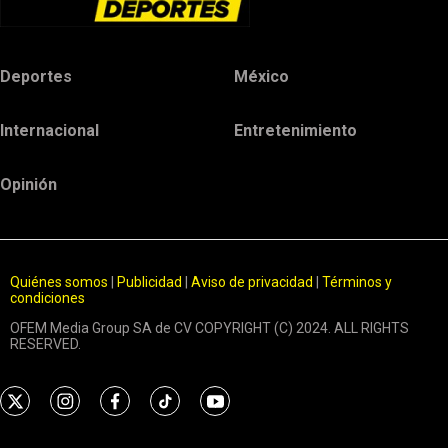
Deportes
México
Internacional
Entretenimiento
Opinión
Quiénes somos
|
Publicidad
|
Aviso de privacidad
|
Términos y
condiciones
OFEM Media Group SA de CV COPYRIGHT (C) 2024. ALL RIGHTS
RESERVED.
t
i
f
t
y
w
n
a
i
o