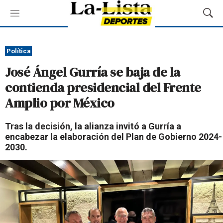
M
M
e
o
n
s
ú
t
Política
r
José Ángel Gurría se baja de la
a
r
contienda presidencial del Frente
B
Amplio por México
ú
s
q
Tras la decisión, la alianza invitó a Gurría a
u
encabezar la elaboración del Plan de Gobierno 2024-
e
2030.
d
a