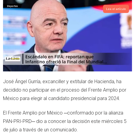
t
t
t
s
Lea el artículo
e
a
r
p
p
José Ángel Gurría, excanciller y extitular de Hacienda, ha
decidido no participar en el proceso del Frente Amplio por
México para elegir al candidato presidencial para 2024.
El Frente Amplio por México ─conformado por la alianza
PAN-PRI-PRD─ dio a conocer la decisión este miércoles 5
de julio a través de un comunicado.