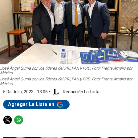
José Ángel Gurría con los líderes del PRI, PAN y PRD. Foto: Frente Amplio por
México
José Ángel Gurría con los líderes del PRI, PAN y PRD. Foto: Frente Amplio por
México
5 De Julio, 2023 - 13:06
•
Redacción La-Lista
Agregar La Lista en
T
W
w
h
i
a