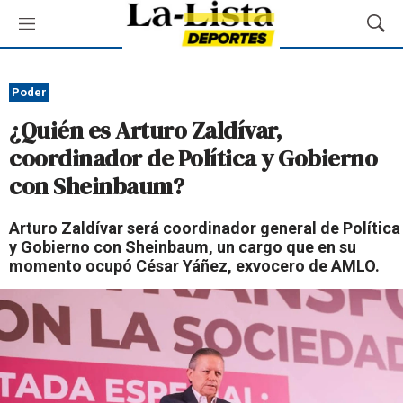
M
M
e
o
n
s
ú
t
Poder
r
¿Quién es Arturo Zaldívar,
a
r
coordinador de Política y Gobierno
B
con Sheinbaum?
ú
s
q
Arturo Zaldívar será coordinador general de Política
u
y Gobierno con Sheinbaum, un cargo que en su
e
momento ocupó César Yáñez, exvocero de AMLO.
d
a