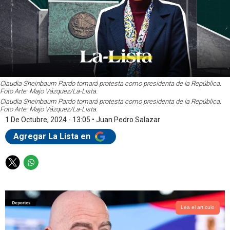
Claudia Sheinbaum Pardo tomará protesta como presidenta de la República.
Foto Arte: Majo Vázquez/La-Lista.
Claudia Sheinbaum Pardo tomará protesta como presidenta de la República.
Foto Arte: Majo Vázquez/La-Lista.
1 De Octubre, 2024 - 13:05
•
Juan Pedro Salazar
Agregar La Lista en
T
W
w
h
i
a
t
t
t
s
Lea el artículo
e
a