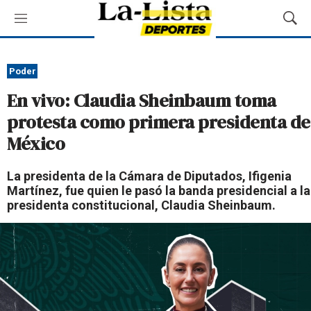
M
M
e
o
n
s
ú
t
Poder
r
En vivo: Claudia Sheinbaum toma
a
r
protesta como primera presidenta de
B
México
ú
s
q
La presidenta de la Cámara de Diputados, Ifigenia
u
Martínez, fue quien le pasó la banda presidencial a la
e
presidenta constitucional, Claudia Sheinbaum.
d
a