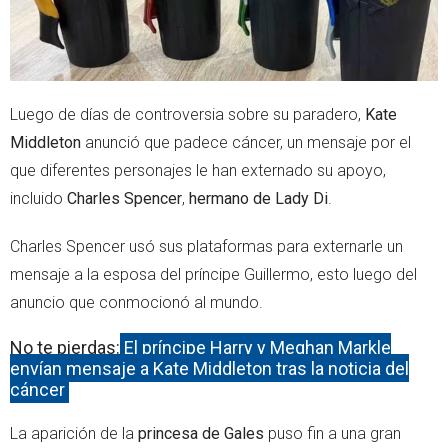
Luego de días de controversia sobre su paradero,
Kate
Middleton
anunció que padece cáncer, un mensaje por el
que diferentes personajes le han externado su apoyo,
incluido
Charles Spencer
,
hermano de Lady Di
.
Charles Spencer usó sus plataformas para externarle un
mensaje a la esposa del príncipe Guillermo, esto luego del
anuncio que conmocionó al mundo.
No te pierdas:
El príncipe Harry y Meghan Markle
envían mensaje a Kate Middleton tras la noticia del
cáncer
La aparición de la
princesa de Gales
puso fin a una gran