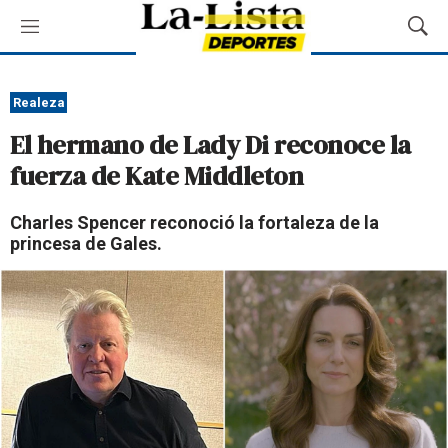
M
M
e
o
n
s
ú
t
Realeza
r
El hermano de Lady Di reconoce la
a
r
fuerza de Kate Middleton
B
ú
Charles Spencer reconoció la fortaleza de la
s
princesa de Gales.
q
u
e
d
a