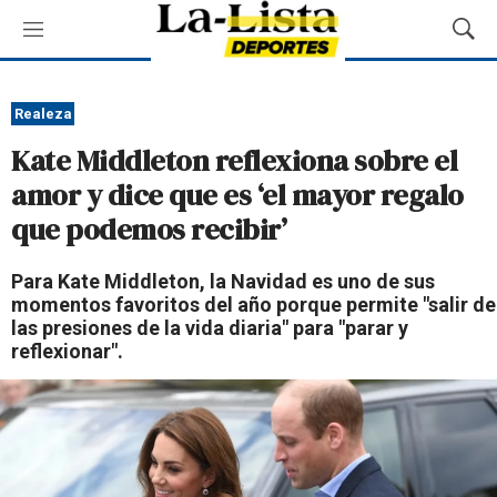
M
M
e
o
n
s
ú
t
Realeza
r
Kate Middleton reflexiona sobre el
a
r
amor y dice que es ‘el mayor regalo
B
que podemos recibir’
ú
s
q
Para Kate Middleton, la Navidad es uno de sus
u
momentos favoritos del año porque permite "salir de
e
las presiones de la vida diaria" para "parar y
d
reflexionar".
a