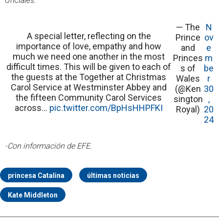
oficiales.
— The
N
A special letter, reflecting on the
Prince
ov
importance of love, empathy and how
and
e
much we need one another in the most
Princes
m
difficult times. This will be given to each of
s of
be
the guests at the Together at Christmas
Wales
r
Carol Service at Westminster Abbey and
(@Ken
30
the fifteen Community Carol Services
sington
,
across…
pic.twitter.com/BpHsHHPFKI
Royal)
20
24
-Con información de EFE.
princesa Catalina
últimas noticias
Kate Middleton