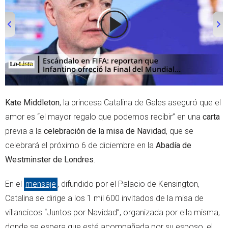
r
p
p
00:00
/
01:00
Kate Middleton
, la princesa Catalina de Gales aseguró que el
amor es “el mayor regalo que podemos recibir” en una
carta
previa a la
celebración de la misa de Navidad
, que se
celebrará el próximo 6 de diciembre en la
Abadía de
Westminster de Londres
.
En el
mensaje
, difundido por el Palacio de Kensington,
Catalina se dirige a los 1 mil 600 invitados de la misa de
villancicos “Juntos por Navidad”, organizada por ella misma,
donde se espera que esté acompañada por su esposo, el