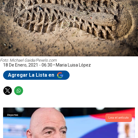
Foto: Michael Gaida/Pexels.com
18 De Enero, 2021 - 06:30
•
Maria Luisa López
Agregar La Lista en
T
W
w
h
i
a
t
t
t
s
Lea el artículo
e
a
r
p