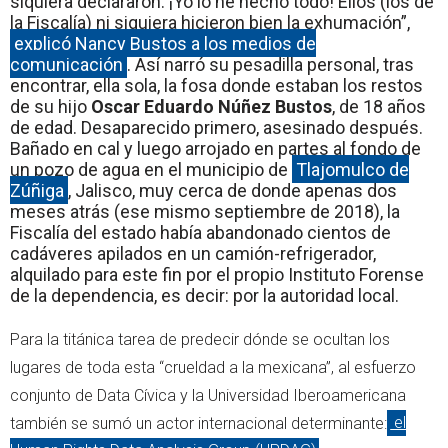
siquiera declararon. ¡Yo lo he hecho todo! Ellos (los de
la Fiscalía) ni siquiera hicieron bien la exhumación”,
explicó Nancy Bustos a los medios de
comunicación
. Así narró su pesadilla personal, tras
encontrar, ella sola, la fosa donde estaban los restos
de su hijo
Oscar Eduardo Núñez Bustos
, de 18 años
de edad. Desaparecido primero, asesinado después.
Bañado en cal y luego arrojado en partes al fondo de
un pozo de agua en el municipio de
Tlajomulco de
Zúñiga
, Jalisco, muy cerca de donde apenas dos
meses atrás (ese mismo septiembre de 2018), la
Fiscalía del estado había abandonado cientos de
cadáveres apilados en un camión-refrigerador,
alquilado para este fin por el propio Instituto Forense
de la dependencia, es decir: por la autoridad local.
Para la titánica tarea de predecir dónde se ocultan los
lugares de toda esta “crueldad a la mexicana”, al esfuerzo
conjunto de Data Cívica y la Universidad Iberoamericana
también se sumó un actor internacional determinante:
el