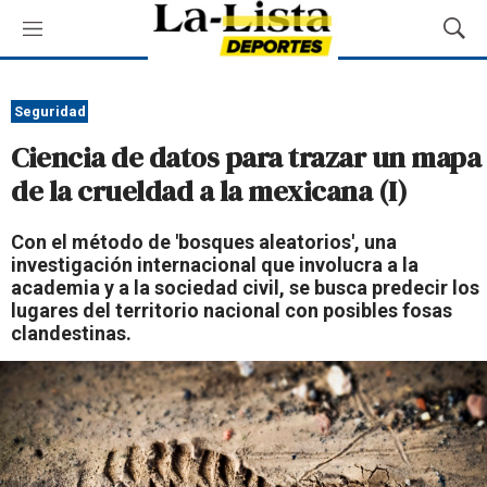
M
M
e
o
n
s
ú
t
Seguridad
r
Ciencia de datos para trazar un mapa
a
r
de la crueldad a la mexicana (I)
B
ú
Con el método de 'bosques aleatorios', una
s
investigación internacional que involucra a la
q
academia y a la sociedad civil, se busca predecir los
u
lugares del territorio nacional con posibles fosas
e
clandestinas.
d
a