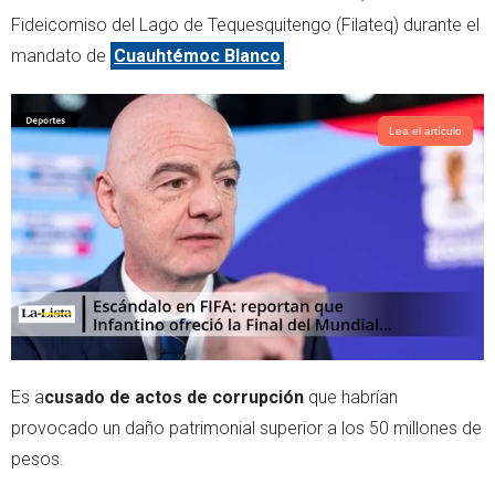
r
p
Fideicomiso del Lago de Tequesquitengo (Filateq) durante el
p
mandato de
Cuauhtémoc Blanco
.
Lea el artículo
Es a
cusado de actos de corrupción
que habrían
provocado un daño patrimonial superior a los 50 millones de
pesos.