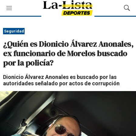
M
M
e
o
n
s
ú
t
Seguridad
r
¿Quién es Dionicio Álvarez Anonales,
a
r
ex funcionario de Morelos buscado
B
por la policía?
ú
s
q
Dionicio Álvarez Anonales es buscado por las
u
autoridades señalado por actos de corrupción
e
d
a