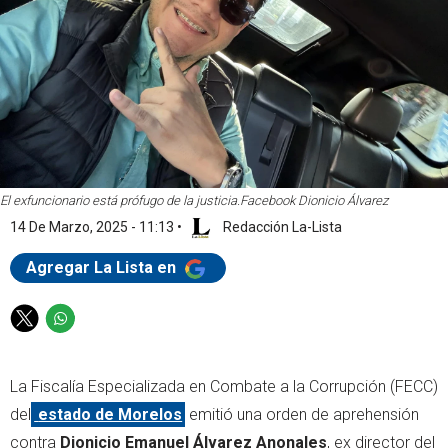
El exfuncionario está prófugo de la justicia.
Facebook Dionicio Álvarez
14 De Marzo, 2025 - 11:13
•
Redacción La-Lista
Agregar La Lista en
T
W
w
h
i
a
La Fiscalía Especializada en Combate a la Corrupción (FECC)
t
t
t
s
del
estado de Morelos
emitió una orden de aprehensión
e
a
contra
Dionicio Emanuel Álvarez Anonales
, ex director del