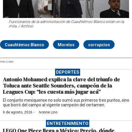
Funcionarios de la administración de Cuauhtémoc Blanco están en la
mira. / Archivo
Cuauhtémoc Blanco
Morelos
corrupcion
PUBLICIDAD
DEPORTES
Antonio Mohamed explica la clave del triunfo de
Toluca ante Seattle Sounders, campeón de la
Leagues Cup: “les cuesta más jugar acá”
El conjunto mexiquense no solo sumó sus primeros tres puntos, sino
que borró del campo al vigente campeón del certamen.
·
6 de agosto, 2026
Ivonne Lino
ENTRETENIMIENTO
LEGO One Piece llega a México: Precio, dónde