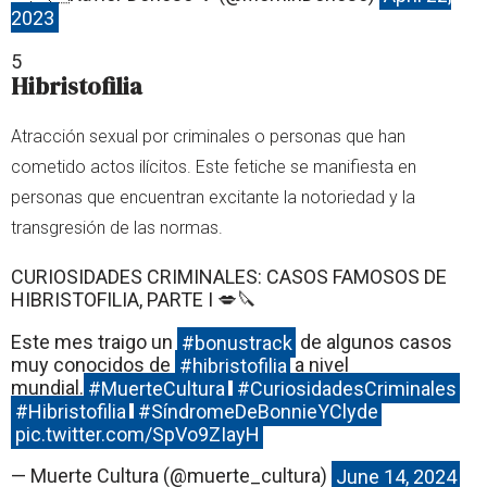
2023
5
Hibristofilia
Atracción sexual por criminales o personas que han
cometido actos ilícitos. Este fetiche se manifiesta en
personas que encuentran excitante la notoriedad y la
transgresión de las normas.
CURIOSIDADES CRIMINALES: CASOS FAMOSOS DE
HIBRISTOFILIA, PARTE I 💋🔪
Este mes traigo un
#bonustrack
de algunos casos
muy conocidos de
#hibristofilia
a nivel
mundial.
#MuerteCultura
#CuriosidadesCriminales
#Hibristofilia
#SíndromeDeBonnieYClyde
pic.twitter.com/SpVo9ZIayH
— Muerte Cultura (@muerte_cultura)
June 14, 2024