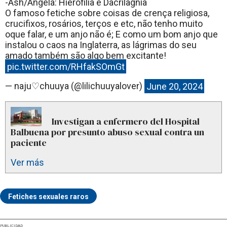
-Ash/Angela: Hierofilia e Dacrilagnia
O famoso fetiche sobre coisas de crença religiosa,
crucifixos, rosários, terços e etc, não tenho muito
oque falar, e um anjo não é; E como um bom anjo que
instalou o caos na Inglaterra, as lágrimas do seu
amado também são algo bem excitante!
pic.twitter.com/RHfakSOmGt
— naju♡chuuya (@lilichuuyalover)
June 20, 2024
Investigan a enfermero del Hospital
Balbuena por presunto abuso sexual contra un
paciente
Ver más
Fetiches sexuales raros
PUBLICIDAD