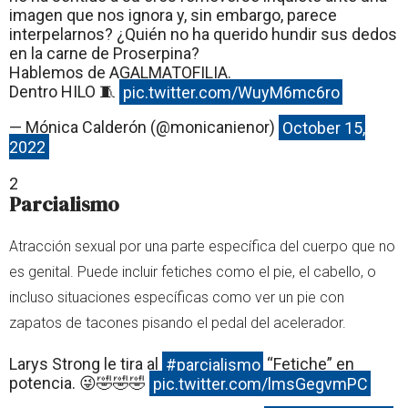
imagen que nos ignora y, sin embargo, parece
interpelarnos? ¿Quién no ha querido hundir sus dedos
en la carne de Proserpina?
Hablemos de AGALMATOFILIA.
Dentro HILO 🧵
pic.twitter.com/WuyM6mc6ro
— Mónica Calderón (@monicanienor)
October 15,
2022
2
Parcialismo
Atracción sexual por una parte específica del cuerpo que no
es genital. Puede incluir fetiches como el pie, el cabello, o
incluso situaciones específicas como ver un pie con
zapatos de tacones pisando el pedal del acelerador.
Larys Strong le tira al
#parcialismo
“Fetiche” en
potencia. 😜🤣🤣🤣
pic.twitter.com/lmsGegvmPC