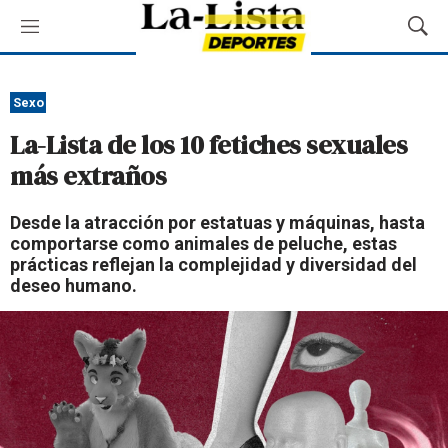
M
M
e
o
n
s
ú
t
Sexo
r
La-Lista de los 10 fetiches sexuales
a
r
más extraños
B
ú
Desde la atracción por estatuas y máquinas, hasta
s
comportarse como animales de peluche, estas
q
prácticas reflejan la complejidad y diversidad del
u
deseo humano.
e
d
a