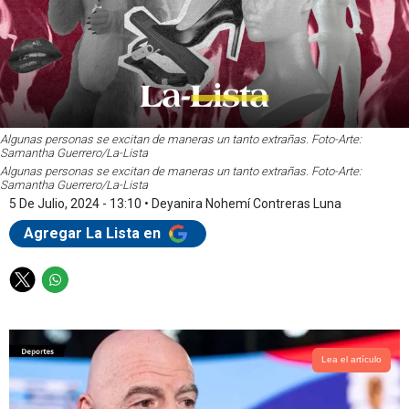
Algunas personas se excitan de maneras un tanto extrañas. Foto-Arte:
Samantha Guerrero/La-Lista
Algunas personas se excitan de maneras un tanto extrañas. Foto-Arte:
Samantha Guerrero/La-Lista
5 De Julio, 2024 - 13:10
•
Deyanira Nohemí Contreras Luna
Agregar La Lista en
T
W
w
h
i
a
t
t
t
s
Lea el artículo
e
a
r
p