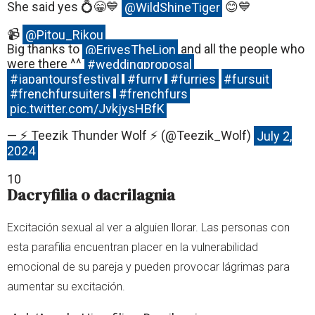
She said yes 💍😁💙
@WildShineTiger
😊💙
📹
@Pitou_Rikou
Big thanks to
@ErivesTheLion
and all the people who
were there ^^
#weddingproposal
#japantoursfestival
#furry
#furries
#fursuit
#frenchfursuiters
#frenchfurs
pic.twitter.com/JvkjysHBfK
— ⚡️ Teezik Thunder Wolf ⚡️ (@Teezik_Wolf)
July 2,
2024
10
Dacryfilia o dacrilagnia
Excitación sexual al ver a alguien llorar. Las personas con
esta parafilia encuentran placer en la vulnerabilidad
emocional de su pareja y pueden provocar lágrimas para
aumentar su excitación.