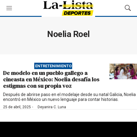
M
M
e
o
n
s
ú
t
Noelia Roel
r
a
r
B
ú
ENTRETENIMIENTO
s
De modelo en un pueblo gallego a
q
cineasta en México: Noelia desafía los
u
estigmas con su propia voz
e
d
Después de abrirse paso en el modelaje desde su natal Galicia, Noelia
encontró en México un nuevo lenguaje para contar historias.
a
·
25 de abril, 2025
Deyanira C. Luna