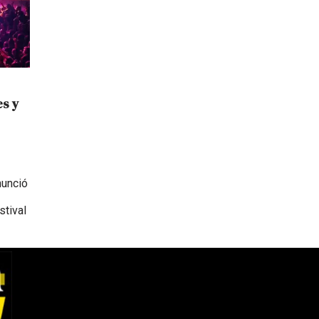
es y
nunció
stival