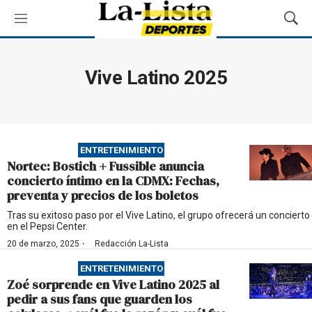
M
M
e
o
n
s
ú
t
Vive Latino 2025
r
a
r
B
ú
ENTRETENIMIENTO
s
Nortec: Bostich + Fussible anuncia
q
concierto íntimo en la CDMX: Fechas,
u
preventa y precios de los boletos
e
d
Tras su exitoso paso por el Vive Latino, el grupo ofrecerá un concierto
en el Pepsi Center.
a
·
20 de marzo, 2025
Redacción La-Lista
ENTRETENIMIENTO
Zoé sorprende en Vive Latino 2025 al
pedir a sus fans que guarden los