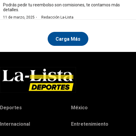
Podrás pedir tu reembolso son comisiones, te contamos más
detalles.
·
11 de marzo, 2025
Redacción La-Lista
Carga Más
Deportes
México
Internacional
Entretenimiento