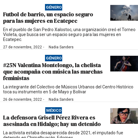
GÉNERO
Futbol de barrio, un espacio seguro
para las mujeres en Ecatepec
En el pueblo de San Pedro Xalostoc, una organización creó el Torneo
Violeta, que busca ser un espacio seguro para las mujeres en
Ecatepec.
·
27 de noviembre, 2022
Nadia Sanders
GÉNERO
#25N Valentina Montelongo, la chelista
que acompaña con música las marchas
feministas
La integrante del Colectivo de Músicos Urbanos del Centro Histórico
toca su instrumento en 5 de Mayo y Bolívar
·
26 de noviembre, 2022
Nadia Sanders
MÉXICO
La defensora Grisell Pérez Rivera es
asesinada en Hidalgo; hay un detenido
La activista estaba desaparecida desde 2021; el imputado fue
detenido en Chimalhuacán, Edomex.