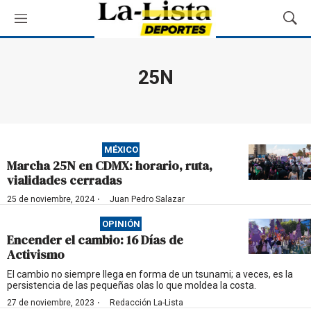
M
M
e
o
n
s
ú
t
25N
r
a
r
B
ú
MÉXICO
s
Marcha 25N en CDMX: horario, ruta,
q
vialidades cerradas
u
e
·
25 de noviembre, 2024
Juan Pedro Salazar
d
OPINIÓN
a
Encender el cambio: 16 Días de
Activismo
El cambio no siempre llega en forma de un tsunami; a veces, es la
persistencia de las pequeñas olas lo que moldea la costa.
·
27 de noviembre, 2023
Redacción La-Lista