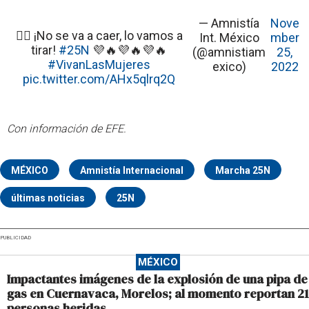
— Amnistía
Nove
✊🏽 ¡No se va a caer, lo vamos a
Int. México
mber
tirar!
#25N
💜🔥💜🔥💜🔥
(@amnistiam
25,
#VivanLasMujeres
exico)
2022
pic.twitter.com/AHx5qlrq2Q
Con información de EFE.
MÉXICO
Amnistía Internacional
Marcha 25N
últimas noticias
25N
PUBLICIDAD
MÉXICO
Impactantes imágenes de la explosión de una pipa de
gas en Cuernavaca, Morelos; al momento reportan 21
personas heridas