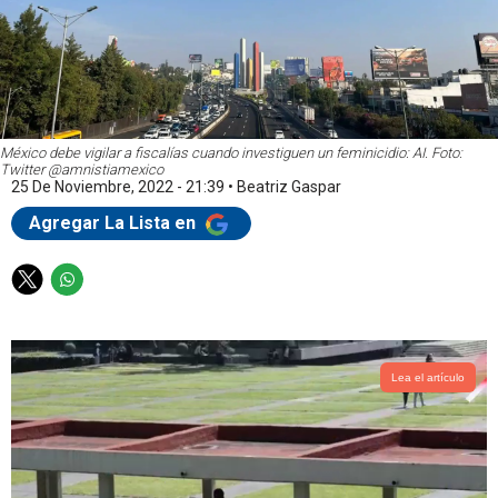
México debe vigilar a fiscalías cuando investiguen un feminicidio: AI. Foto:
Twitter @amnistiamexico
25 De Noviembre, 2022 - 21:39
•
Beatriz Gaspar
Agregar La Lista en
T
W
w
h
i
a
t
t
t
s
Lea el artículo
e
a
r
p
p