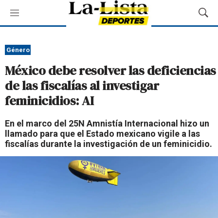
M
M
e
o
n
s
ú
t
Género
r
México debe resolver las deficiencias
a
r
de las fiscalías al investigar
B
feminicidios: AI
ú
s
q
En el marco del 25N Amnistía Internacional hizo un
u
llamado para que el Estado mexicano vigile a las
e
fiscalías durante la investigación de un feminicidio.
d
a