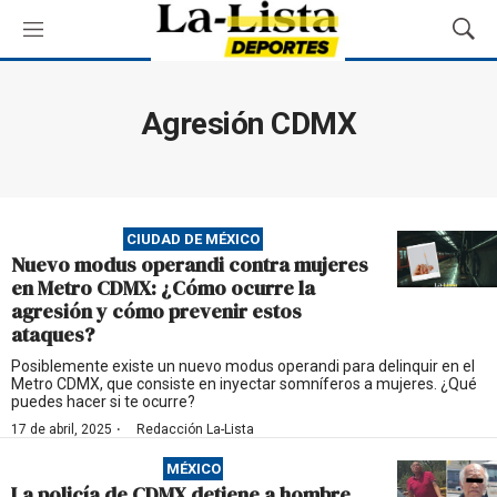
M
M
e
o
n
s
ú
t
Agresión CDMX
r
a
r
B
ú
CIUDAD DE MÉXICO
s
Nuevo modus operandi contra mujeres
q
en Metro CDMX: ¿Cómo ocurre la
u
agresión y cómo prevenir estos
e
ataques?
d
a
Posiblemente existe un nuevo modus operandi para delinquir en el
Metro CDMX, que consiste en inyectar somníferos a mujeres. ¿Qué
puedes hacer si te ocurre?
·
17 de abril, 2025
Redacción La-Lista
MÉXICO
La policía de CDMX detiene a hombre