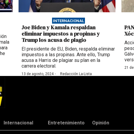
INTERNACIONAL
Joe Biden y Kamala respaldan
PAN
eliminar impuestos a propinas y
Xóc
ión
Trump los acusa de plagio
amala
Acci
para
peso
El presidente de EU, Biden, respalda eliminar
she
Gálv
impuestos a las propinas. Ante ello, Trump
ver
acusa a Harris de plagiar su plan en la
carrera electoral.
21 de
·
13 de agosto, 2024
Redacción La-Lista
Internacional
Entretenimiento
Opinión