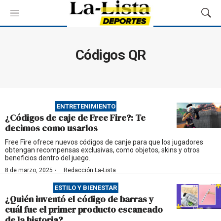
M
M
e
o
n
s
ú
t
Códigos QR
r
a
r
B
ú
ENTRETENIMIENTO
s
¿Códigos de caje de Free Fire?: Te
q
decimos como usarlos
u
e
Free Fire ofrece nuevos códigos de canje para que los jugadores
obtengan recompensas exclusivas, como objetos, skins y otros
d
beneficios dentro del juego.
a
·
8 de marzo, 2025
Redacción La-Lista
ESTILO Y BIENESTAR
¿Quién inventó el código de barras y
cuál fue el primer producto escaneado
de la historia?