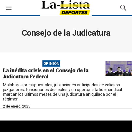
M
M
e
o
n
s
ú
t
Consejo de la Judicatura
r
a
r
B
ú
OPINIÓN
s
La inédita crisis en el Consejo de la
q
Judicatura Federal
u
e
Malabares presupuestales, jubilaciones anticipadas de valiosos
juzgadores, funcionarios desleales y un oportunista líder sindical
d
marcan los últimos meses de una judicatura aniquilada por el
a
régimen.
2 de enero, 2025