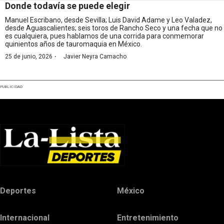
Donde todavía se puede elegir
Manuel Escribano, desde Sevilla; Luis David Adame y Leo Valadez,
desde Aguascalientes; seis toros de Rancho Seco y una fecha que no
es cualquiera, pues hablamos de una corrida para conmemorar
quinientos años de tauromaquia en México.
·
25 de junio, 2026
Javier Neyra Camacho
PUBLICIDAD
Deportes
México
Internacional
Entretenimiento