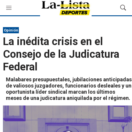
M
M
e
o
n
s
ú
t
Opinión
r
La inédita crisis en el
a
r
Consejo de la Judicatura
B
ú
Federal
s
q
u
Malabares presupuestales, jubilaciones anticipadas
e
de valiosos juzgadores, funcionarios desleales y un
d
oportunista líder sindical marcan los últimos
a
meses de una judicatura aniquilada por el régimen.