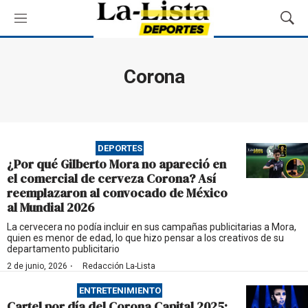
M
M
e
o
n
s
ú
t
Corona
r
a
r
B
ú
DEPORTES
s
¿Por qué Gilberto Mora no apareció en
q
el comercial de cerveza Corona? Así
u
reemplazaron al convocado de México
e
al Mundial 2026
d
a
La cervecera no podía incluir en sus campañas publicitarias a Mora,
quien es menor de edad, lo que hizo pensar a los creativos de su
departamento publicitario
·
2 de junio, 2026
Redacción La-Lista
ENTRETENIMIENTO
Cartel por día del Corona Capital 2025: