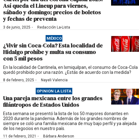
Así queda el Lineup para viernes,
sábado y domingo; precios de boletos
y fechas de preventa
·
3 de junio, 2025
Redacción La-Lista
MÉXICO
¿Vivir sin Coca-Cola? Esta localidad de
Hidalgo prohíbe y multa su consumo
con 5 mil pesos
En la localidad de Cantinela, en Ixmiquilpan, el consumo de Coca-Cola
quedó prohibido por una razón. ¿Estás de acuerdo con la medida?
·
8 de febrero, 2025
Nayeli Valencia
OPINION LA LISTA
Una pareja mexicana entre los grandes
filántropos de Estados Unidos
Esta semana se presentó la lista de los 50 mayores donantes en
2020 durante la pandemia. Además de los grandes nombres de
siempre se coló una familia mexicana de muy bajo perfil y ya alejada
de los negocios en nuestro país.
·
11 de febrero, 2021
Bárbara Anderson