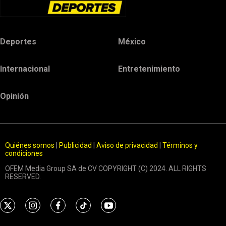
Deportes
México
Internacional
Entretenimiento
Opinión
Quiénes somos
|
Publicidad
|
Aviso de privacidad
|
Términos y
condiciones
OFEM Media Group SA de CV COPYRIGHT (C) 2024. ALL RIGHTS
RESERVED.
t
i
f
t
y
w
n
a
i
o