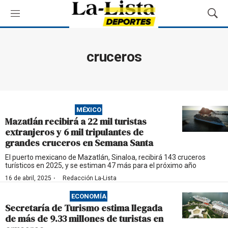
M
M
e
o
n
s
ú
t
cruceros
r
a
r
B
ú
MÉXICO
s
Mazatlán recibirá a 22 mil turistas
q
extranjeros y 6 mil tripulantes de
u
grandes cruceros en Semana Santa
e
d
El puerto mexicano de Mazatlán, Sinaloa, recibirá 143 cruceros
turísticos en 2025, y se estiman 47 más para el próximo año
a
·
16 de abril, 2025
Redacción La-Lista
ECONOMÍA
Secretaría de Turismo estima llegada
de más de 9.33 millones de turistas en