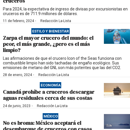
cruceros
Para 2024, la expectativa de ingreso de divisas por excursionistas en
cruceros es de 711.9 millones de dólares.
·
11 de febrero, 2024
Redacción La-Lista
ESTILO Y BIENESTAR
Zarpa el mayor crucero del mundo: el
peor, el más grande, ¿pero es el más
limpio?
Las afirmaciones de que el crucero Icon of the Seas funciona con
combustible limpio han sido tachadas de engaño ecológico. Sus
emisiones de metano del GNL son más potentes que las del CO2.
·
28 de enero, 2024
Redacción La-Lista
ECONOMÍA
Canadá prohíbe a cruceros descargar
aguas residuales cerca de sus costas
·
24 de junio, 2023
Redacción La-Lista
MÉXICO
No es broma: México aceptará el
desembarque de cruceros con casos