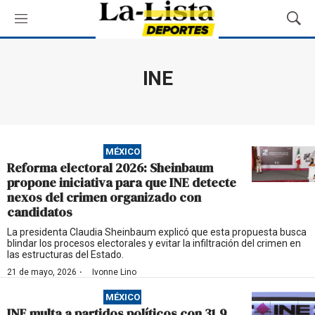
M
M
e
o
n
s
ú
t
INE
r
a
r
B
ú
MÉXICO
s
Reforma electoral 2026: Sheinbaum
q
propone iniciativa para que INE detecte
u
nexos del crimen organizado con
e
candidatos
d
a
La presidenta Claudia Sheinbaum explicó que esta propuesta busca
blindar los procesos electorales y evitar la infiltración del crimen en
las estructuras del Estado.
·
21 de mayo, 2026
Ivonne Lino
MÉXICO
INE multa a partidos políticos con 31.9