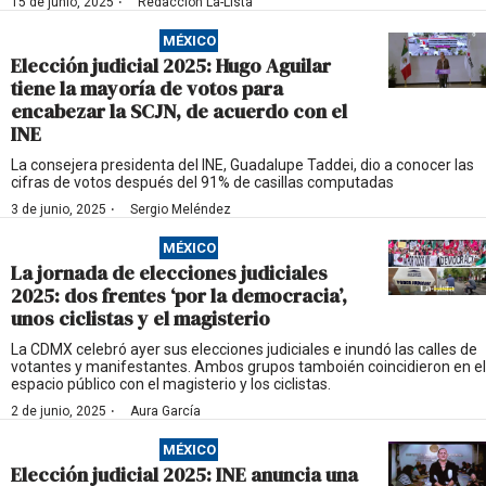
·
15 de junio, 2025
Redacción La-Lista
MÉXICO
Elección judicial 2025: Hugo Aguilar
tiene la mayoría de votos para
encabezar la SCJN, de acuerdo con el
INE
La consejera presidenta del INE, Guadalupe Taddei, dio a conocer las
cifras de votos después del 91% de casillas computadas
·
3 de junio, 2025
Sergio Meléndez
MÉXICO
La jornada de elecciones judiciales
2025: dos frentes ‘por la democracia’,
unos ciclistas y el magisterio
La CDMX celebró ayer sus elecciones judiciales e inundó las calles de
votantes y manifestantes. Ambos grupos tamboién coincidieron en el
espacio público con el magisterio y los ciclistas.
·
2 de junio, 2025
Aura García
MÉXICO
Elección judicial 2025: INE anuncia una