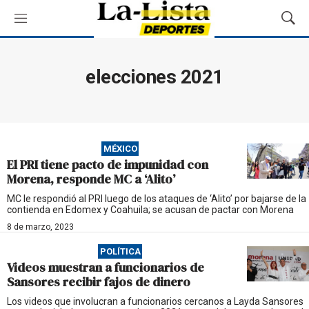
M
M
e
o
n
s
ú
t
elecciones 2021
r
a
r
B
ú
MÉXICO
s
El PRI tiene pacto de impunidad con
q
Morena, responde MC a ‘Alito’
u
e
MC le respondió al PRI luego de los ataques de ‘Alito’ por bajarse de la
contienda en Edomex y Coahuila; se acusan de pactar con Morena
d
a
8 de marzo, 2023
POLÍTICA
Videos muestran a funcionarios de
Sansores recibir fajos de dinero
Los videos que involucran a funcionarios cercanos a Layda Sansores