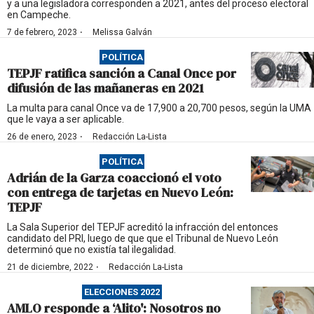
y a una legisladora corresponden a 2021, antes del proceso electoral
en Campeche.
·
7 de febrero, 2023
Melissa Galván
POLÍTICA
TEPJF ratifica sanción a Canal Once por
difusión de las mañaneras en 2021
La multa para canal Once va de 17,900 a 20,700 pesos, según la UMA
que le vaya a ser aplicable.
·
26 de enero, 2023
Redacción La-Lista
POLÍTICA
Adrián de la Garza coaccionó el voto
con entrega de tarjetas en Nuevo León:
TEPJF
La Sala Superior del TEPJF acreditó la infracción del entonces
candidato del PRI, luego de que que el Tribunal de Nuevo León
determinó que no existía tal ilegalidad.
·
21 de diciembre, 2022
Redacción La-Lista
ELECCIONES 2022
AMLO responde a ‘Alito': Nosotros no