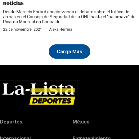
noticias
Desde Marcelo Ebrard encabezando el debate sobre el tráfico de
armas en el Consejo de Seguridad de la ONU hasta el “palomazo” de
Ricardo Monreal en Garibaldi.
·
22 de noviembre, 2021
Alexa Herrera
Carga Más
Deportes
México
Internacional
Entretenimiento