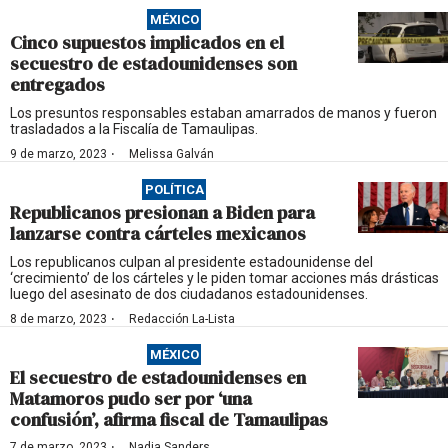
MÉXICO
Cinco supuestos implicados en el
secuestro de estadounidenses son
entregados
Los presuntos responsables estaban amarrados de manos y fueron
trasladados a la Fiscalía de Tamaulipas.
·
9 de marzo, 2023
Melissa Galván
POLÍTICA
Republicanos presionan a Biden para
lanzarse contra cárteles mexicanos
Los republicanos culpan al presidente estadounidense del
‘crecimiento’ de los cárteles y le piden tomar acciones más drásticas
luego del asesinato de dos ciudadanos estadounidenses.
·
8 de marzo, 2023
Redacción La-Lista
MÉXICO
El secuestro de estadounidenses en
Matamoros pudo ser por ‘una
confusión’, afirma fiscal de Tamaulipas
·
7 de marzo, 2023
Nadia Sanders