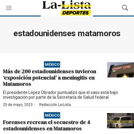
M
M
e
o
n
s
ú
t
estadounidenses matamoros
r
a
r
B
ú
MÉXICO
s
Más de 200 estadounidenses tuvieron
q
‘exposición potencial’ a meningitis en
u
Matamoros
e
d
El presidente López Obrador puntualizó que el caso está bajo
investigación por parte de la Secretaría de Salud federal.
a
·
25 de mayo, 2023
Redacción La-Lista
MÉXICO
Forenses recrean el secuestro de 4
estadounidenses en Matamoros