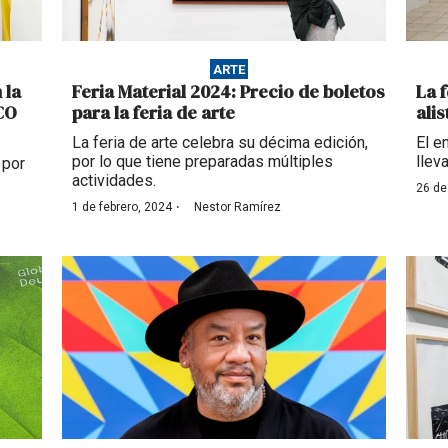
ARTE
 la
Feria Material 2024: Precio de boletos
La 
CO
para la feria de arte
ali
La feria de arte celebra su décima edición,
El e
por lo que tiene preparadas múltiples
llev
 por
actividades.
26 de
·
1 de febrero, 2024
Nestor Ramírez