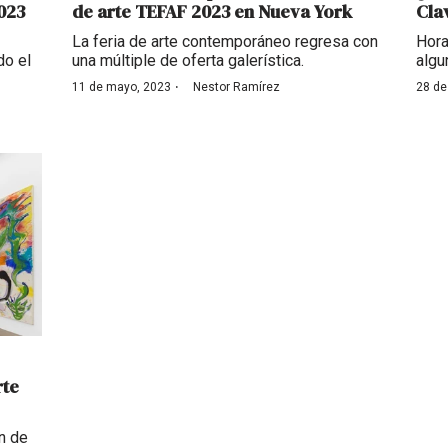
2023
de arte TEFAF 2023 en Nueva York
Cla
La feria de arte contemporáneo regresa con
Hora
do el
una múltiple de oferta galerística.
algu
·
11 de mayo, 2023
Nestor Ramírez
28 de
rte
ón de