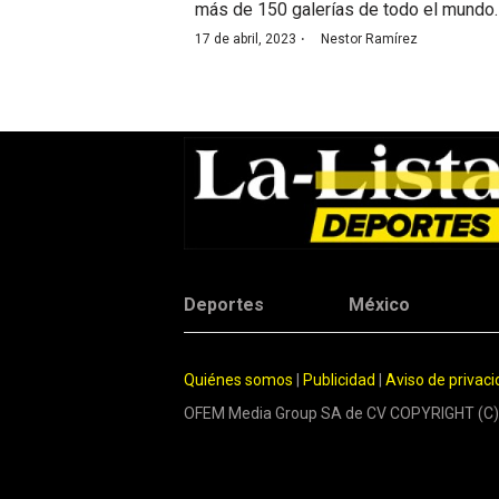
más de 150 galerías de todo el mundo.
·
17 de abril, 2023
Nestor Ramírez
Deportes
México
Quiénes somos
|
Publicidad
|
Aviso de privac
OFEM Media Group SA de CV COPYRIGHT (C)