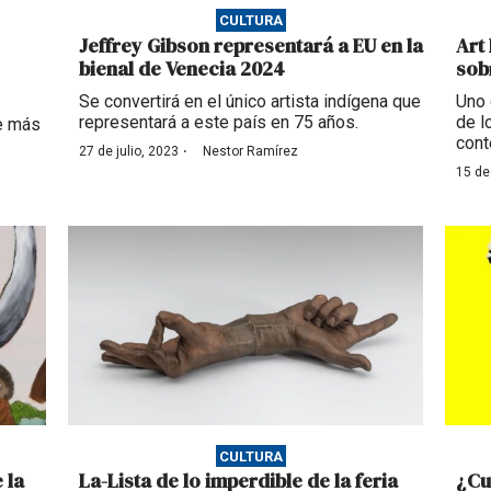
CULTURA
Jeffrey Gibson representará a EU en la
Art
bienal de Venecia 2024
sob
Se convertirá en el único artista indígena que
Uno 
representará a este país en 75 años.
de l
de más
cont
·
27 de julio, 2023
Nestor Ramírez
15 de
CULTURA
 la
La-Lista de lo imperdible de la feria
¿Cu