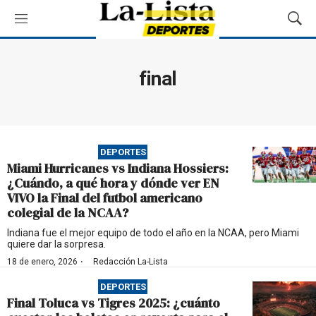
M
M
e
o
n
s
ú
t
final
r
a
r
B
ú
DEPORTES
s
Miami Hurricanes vs Indiana Hossiers:
q
¿Cuándo, a qué hora y dónde ver EN
u
VIVO la Final del futbol americano
e
colegial de la NCAA?
d
a
Indiana fue el mejor equipo de todo el año en la NCAA, pero Miami
quiere dar la sorpresa.
·
18 de enero, 2026
Redacción La-Lista
DEPORTES
Final Toluca vs Tigres 2025: ¿cuánto