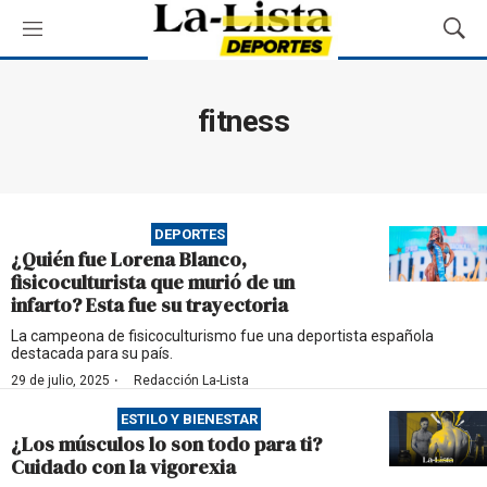
M
M
e
o
n
s
ú
t
fitness
r
a
r
B
ú
DEPORTES
s
¿Quién fue Lorena Blanco,
q
fisicoculturista que murió de un
u
infarto? Esta fue su trayectoria
e
d
La campeona de fisicoculturismo fue una deportista española
destacada para su país.
a
·
29 de julio, 2025
Redacción La-Lista
ESTILO Y BIENESTAR
¿Los músculos lo son todo para ti?
Cuidado con la vigorexia