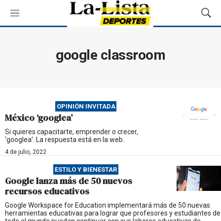
M
M
e
o
n
s
ú
t
google classroom
r
a
r
B
ú
OPINIÓN INVITADA
s
México ‘googlea’
q
u
Si quieres capacitarte, emprender o crecer,
‘googlea’. La respuesta está en la web.
e
d
4 de julio, 2022
a
ESTILO Y BIENESTAR
Google lanza más de 50 nuevos
recursos educativos
Google Workspace for Education implementará más de 50 nuevas
herramientas educativas para lograr que profesores y estudiantes de