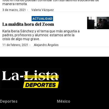
todo el mundo puedan continuar con sus labores educativas de
manera remota.
·
3 de marzo, 2021
Valeria Vázquez
ACTUALIDAD
La maldita hora del Zoom
Karla Iberia Sánchez y el tema que más angustia a
padres, profesores y alumnos: estamos ante la
crisis de algo muy grave.
·
11 de febrero, 2021
Alejandro Ángeles
Deportes
México