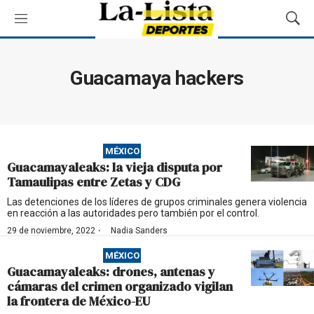
M
M
e
o
n
s
ú
t
Guacamaya hackers
r
a
r
B
ú
MÉXICO
s
Guacamayaleaks: la vieja disputa por
q
Tamaulipas entre Zetas y CDG
u
e
Las detenciones de los líderes de grupos criminales genera violencia
en reacción a las autoridades pero también por el control.
d
a
·
29 de noviembre, 2022
Nadia Sanders
MÉXICO
Guacamayaleaks: drones, antenas y
cámaras del crimen organizado vigilan
la frontera de México-EU