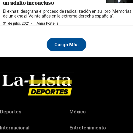
un adulto inconcluso
El exnazi desgrana el proceso de radicalización en su libro ‘Memorias
de un exnazi. Veinte años en le extrema derecha española’.
·
31 de julio, 2021
Anna Portella
Carga Más
Deportes
México
Internacional
Entretenimiento