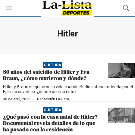
M
M
e
o
n
s
ú
t
Hitler
r
a
r
B
ú
CULTURA
s
80 años del suicidio de Hitler y Eva
q
Braun, ¿cómo murieron y dónde?
u
e
Hitler y Braun se quitaron la vida cuando Berlín estaba rodeada por el
Ejército soviético. ¿dónde ocurrió esto?
d
a
·
30 de abril, 2025
Redacción La-Lista
CULTURA
¿Qué pasó con la casa natal de Hitler?
Documental revela detalles de lo que
ha pasado con la residencia