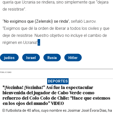
quería que Ucrania se rindiera, sino simplemente que “dejara
de resistirse”.
“
No exigimos que (Zelenski) se rinda
”, señaló Lavrov.
“Exigimos que dé la orden de liberar a todos los civiles y que
deje de resistirse. Nuestro objetivo no incluye el cambio de
régimen en Ucrania”
.
judíos
Israel
Rusia
Hitler
PUBLICIDAD
DEPORTES
"¡Vozinha! ¡Vozinha!” Así fue la espectacular
bienvenida del jugador de Cabo Verde como
refuerzo del Colo Colo de Chile: “Hace que estemos
en los ojos del mundo” VIDEO
El futbolista de 40 años, cuyo nombre es Josimar José Évora Dias, ha