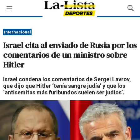
M
M
e
o
n
s
ú
t
Internacional
r
Israel cita al enviado de Rusia por los
a
r
comentarios de un ministro sobre
B
Hitler
ú
s
q
Israel condena los comentarios de Sergei Lavrov,
u
que dijo que Hitler ‘tenía sangre judía’ y que los
e
‘antisemitas más furibundos suelen ser judíos’.
d
a