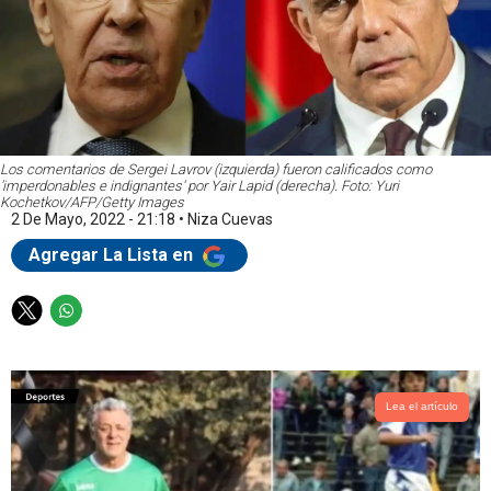
Los comentarios de Sergei Lavrov (izquierda) fueron calificados como
'imperdonables e indignantes' por Yair Lapid (derecha). Foto: Yuri
Kochetkov/AFP/Getty Images
2 De Mayo, 2022 - 21:18
•
Niza Cuevas
Agregar La Lista en
T
W
w
h
i
a
t
t
t
s
Lea el artículo
e
a
r
p
p