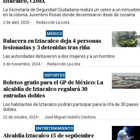
Iztacalco, CDMX
La Secretaría de Seguridad Ciudadana realizó un cateo a un inmueble
en la colonia Juventino Rosas donde decomisaron dosis de cocaína
·
2 de abril, 2025
Redacción La-Lista
MÉXICO
Balacera en Iztacalco deja 4 personas
lesionadas y 3 detenidas tras riña
Las autoridades detuvieron a dos mujeres y a un hombre.
·
6 de noviembre, 2024
Redacción La-Lista
DEPORTES
Boletos gratis para el GP de México: La
alcaldía de Iztacalco regalará 30
entradas dobles
Los habitantes de Iztacalco podrán participar para la rifa de 30 pases
dobles.
·
22 de octubre, 2024
José Miguel Cedeño Cardona
ENTRETENIMIENTO
Alcaldía Iztacalco 15 de septiembre