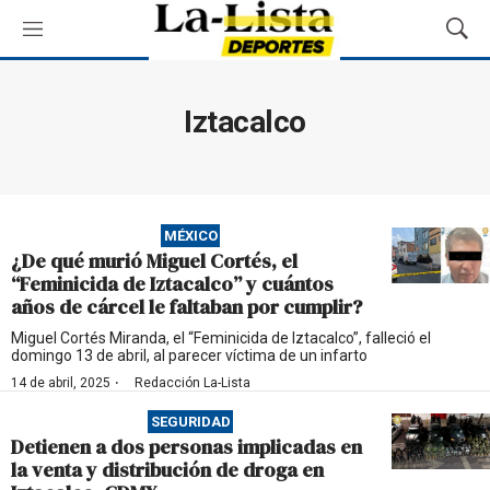
M
M
e
o
n
s
ú
t
Iztacalco
r
a
r
B
ú
MÉXICO
s
¿De qué murió Miguel Cortés, el
q
“Feminicida de Iztacalco” y cuántos
u
años de cárcel le faltaban por cumplir?
e
d
Miguel Cortés Miranda, el “Feminicida de Iztacalco”, falleció el
domingo 13 de abril, al parecer víctima de un infarto
a
·
14 de abril, 2025
Redacción La-Lista
SEGURIDAD
Detienen a dos personas implicadas en
la venta y distribución de droga en