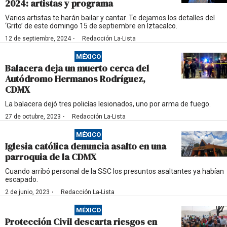
2024: artistas y programa
Varios artistas te harán bailar y cantar. Te dejamos los detalles del
‘Grito’ de este domingo 15 de septiembre en Iztacalco.
·
12 de septiembre, 2024
Redacción La-Lista
MÉXICO
Balacera deja un muerto cerca del
Autódromo Hermanos Rodríguez,
CDMX
La balacera dejó tres policías lesionados, uno por arma de fuego.
·
27 de octubre, 2023
Redacción La-Lista
MÉXICO
Iglesia católica denuncia asalto en una
parroquia de la CDMX
Cuando arribó personal de la SSC los presuntos asaltantes ya habían
escapado.
·
2 de junio, 2023
Redacción La-Lista
MÉXICO
Protección Civil descarta riesgos en