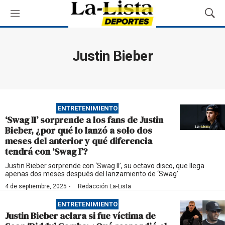
M
M
e
o
n
s
ú
t
Justin Bieber
r
a
r
B
ú
ENTRETENIMIENTO
s
‘Swag II’ sorprende a los fans de Justin
q
Bieber, ¿por qué lo lanzó a solo dos
u
meses del anterior y qué diferencia
e
tendrá con ‘Swag I’?
d
a
Justin Bieber sorprende con ‘Swag II’, su octavo disco, que llega
apenas dos meses después del lanzamiento de ‘Swag’.
·
4 de septiembre, 2025
Redacción La-Lista
ENTRETENIMIENTO
Justin Bieber aclara si fue víctima de