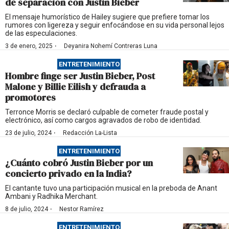
de separación con Justin Bieber
El mensaje humorístico de Hailey sugiere que prefiere tomar los
rumores con ligereza y seguir enfocándose en su vida personal lejos
de las especulaciones.
·
3 de enero, 2025
Deyanira Nohemí Contreras Luna
ENTRETENIMIENTO
Hombre finge ser Justin Bieber, Post
Malone y Billie Eilish y defrauda a
promotores
Terronce Morris se declaró culpable de cometer fraude postal y
electrónico, así como cargos agravados de robo de identidad.
·
23 de julio, 2024
Redacción La-Lista
ENTRETENIMIENTO
¿Cuánto cobró Justin Bieber por un
concierto privado en la India?
El cantante tuvo una participación musical en la preboda de Anant
Ambani y Radhika Merchant.
·
8 de julio, 2024
Nestor Ramírez
ENTRETENIMIENTO