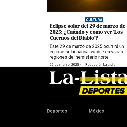
CULTURA
Eclipse solar del 29 de marzo de
2025: ¿Cuándo y como ver ‘Los
Cuernos del Diablo’?
Este 29 de marzo de 2025 ocurrirá un
eclipse solar parcial visible en varias
regiones del hemisferio norte.
·
29 de marzo, 2025
Redacción La-Lista
Deportes
México