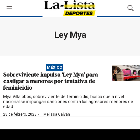
M
M
e
o
n
s
ú
t
Ley Mya
r
a
r
B
ú
MÉXICO
s
Sobreviviente impulsa ‘Ley Mya’ para
q
castigar a menores por tentativa de
u
feminicidio
e
d
Mya Villalobos, sobreviviente de feminicidio, busca que a nivel
nacional se impongan sanciones contra los agresores menores de
a
edad.
·
28 de febrero, 2023
Melissa Galván