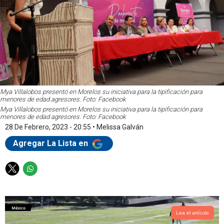
Mya Villalobos presentó en Morelos su iniciativa para la tipificación para
menores de edad agresores. Foto: Facebook
Mya Villalobos presentó en Morelos su iniciativa para la tipificación para
menores de edad agresores. Foto: Facebook
28 De Febrero, 2023 - 20:55
•
Melissa Galván
Agregar La Lista en
T
W
w
h
i
a
t
t
t
s
Lea el artículo