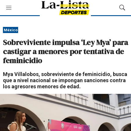
M
M
e
o
n
s
ú
t
México
r
Sobreviviente impulsa ‘Ley Mya’ para
a
r
castigar a menores por tentativa de
B
feminicidio
ú
s
q
Mya Villalobos, sobreviviente de feminicidio, busca
u
que a nivel nacional se impongan sanciones contra
e
los agresores menores de edad.
d
a