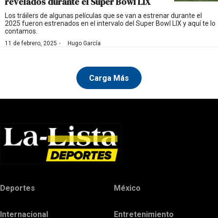
revelados durante el Super Bowl LIX
Los tráilers de algunas películas que se van a estrenar durante el
2025 fueron estrenados en el intervalo del Super Bowl LIX y aquí te lo
contamos.
·
11 de febrero, 2025
Hugo García
Carga Más
Deportes
México
Internacional
Entretenimiento