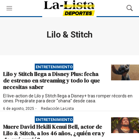
M
M
e
o
n
s
ú
t
Lilo & Stitch
r
a
r
B
ú
ENTRETENIMIENTO
s
Lilo y Stitch llega a Disney Plus: fecha
q
de estreno en streaming y todo lo que
u
necesitas saber
e
d
El live-action de Lilo y Stitch llega a Disney+ tras romper récords en
cines. Prepárate para decir “ohana” desde casa.
a
·
6 de agosto, 2025
Redacción La-Lista
ENTRETENIMIENTO
Muere David Hekili Kenui Bell, actor de
Lilo & Stitch, a los 46 años, ¿quién era y