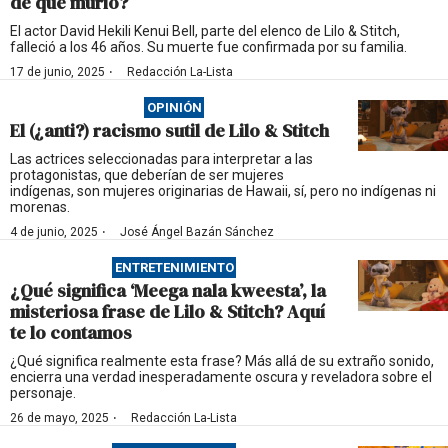
de qué murió?
El actor David Hekili Kenui Bell, parte del elenco de Lilo & Stitch,
falleció a los 46 años. Su muerte fue confirmada por su familia.
·
17 de junio, 2025
Redacción La-Lista
OPINIÓN
El (¿anti?) racismo sutil de Lilo & Stitch
Las actrices seleccionadas para interpretar a las
protagonistas, que deberían de ser mujeres
indígenas, son mujeres originarias de Hawaii, sí, pero no indígenas ni
morenas.
·
4 de junio, 2025
José Ángel Bazán Sánchez
ENTRETENIMIENTO
¿Qué significa ‘Meega nala kweesta’, la
misteriosa frase de Lilo & Stitch? Aquí
te lo contamos
¿Qué significa realmente esta frase? Más allá de su extraño sonido,
encierra una verdad inesperadamente oscura y reveladora sobre el
personaje.
·
26 de mayo, 2025
Redacción La-Lista