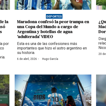
DEPORTES
de la
Maradona confesó la peor trampa en
¿Qu
usó
una Copa del Mundo a cargo de
Mad
s
Argentina y botellas de agua
Dor
‘adulterada’ VIDEO
Dieg
rela
da por
Esta es una de las confesiones más
Nico
ico
importantes que hizo el astro argentino en
su historia.
20 de
ria.
·
6 de abril, 2026
Hugo García