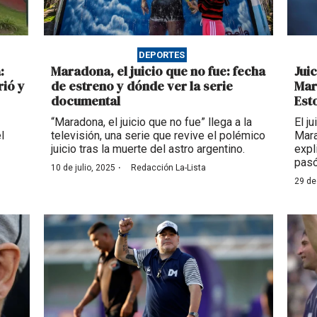
DEPORTES
:
Maradona, el juicio que no fue: fecha
Jui
ió y
de estreno y dónde ver la serie
Mar
documental
Est
“Maradona, el juicio que no fue” llega a la
El j
l
televisión, una serie que revive el polémico
Mara
juicio tras la muerte del astro argentino.
expl
pasó
·
10 de julio, 2025
Redacción La-Lista
29 de