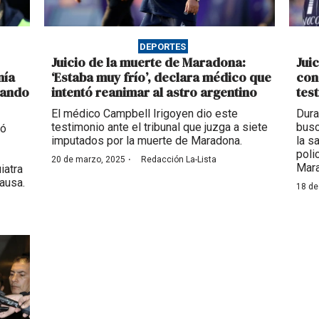
DEPORTES
Juicio de la muerte de Maradona:
Jui
nía
‘Estaba muy frío’, declara médico que
con
uando
intentó reanimar al astro argentino
test
El médico Campbell Irigoyen dio este
Dura
testimonio ante el tribunal que juzga a siete
busc
tó
imputados por la muerte de Maradona.
la s
poli
·
20 de marzo, 2025
Redacción La-Lista
Mara
iatra
ausa.
18 de