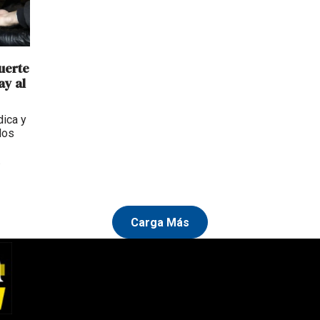
uerte
ay al
dica y
los
.
Carga Más