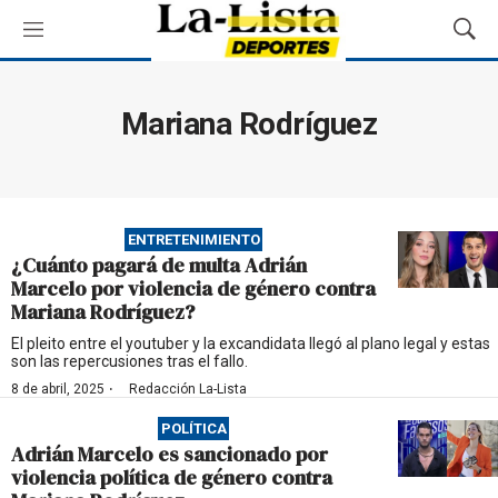
M
M
e
o
n
s
ú
t
Mariana Rodríguez
r
a
r
B
ú
ENTRETENIMIENTO
s
¿Cuánto pagará de multa Adrián
q
Marcelo por violencia de género contra
u
Mariana Rodríguez?
e
d
El pleito entre el youtuber y la excandidata llegó al plano legal y estas
son las repercusiones tras el fallo.
a
·
8 de abril, 2025
Redacción La-Lista
POLÍTICA
Adrián Marcelo es sancionado por
violencia política de género contra