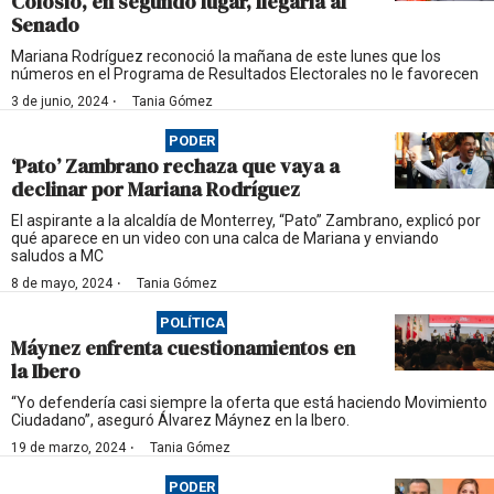
Colosio, en segundo lugar, llegaría al
Senado
Mariana Rodríguez reconoció la mañana de este lunes que los
números en el Programa de Resultados Electorales no le favorecen
·
3 de junio, 2024
Tania Gómez
PODER
‘Pato’ Zambrano rechaza que vaya a
declinar por Mariana Rodríguez
El aspirante a la alcaldía de Monterrey, “Pato” Zambrano, explicó por
qué aparece en un video con una calca de Mariana y enviando
saludos a MC
·
8 de mayo, 2024
Tania Gómez
POLÍTICA
Máynez enfrenta cuestionamientos en
la Ibero
“Yo defendería casi siempre la oferta que está haciendo Movimiento
Ciudadano”, aseguró Álvarez Máynez en la Ibero.
·
19 de marzo, 2024
Tania Gómez
PODER