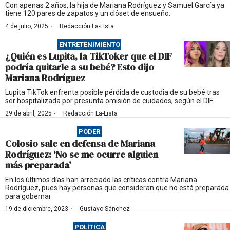
Con apenas 2 años, la hija de Mariana Rodríguez y Samuel García ya
tiene 120 pares de zapatos y un clóset de ensueño.
·
4 de julio, 2025
Redacción La-Lista
ENTRETENIMIENTO
¿Quién es Lupita, la TikToker que el DIF
podría quitarle a su bebé? Esto dijo
Mariana Rodríguez
Lupita TikTok enfrenta posible pérdida de custodia de su bebé tras
ser hospitalizada por presunta omisión de cuidados, según el DIF.
·
29 de abril, 2025
Redacción La-Lista
PODER
Colosio sale en defensa de Mariana
Rodríguez: ‘No se me ocurre alguien
más preparada’
En los últimos días han arreciado las críticas contra Mariana
Rodríguez, pues hay personas que consideran que no está preparada
para gobernar
·
19 de diciembre, 2023
Gustavo Sánchez
POLÍTICA