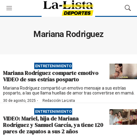
M
M
e
o
n
s
ú
t
Mariana Rodriguez
r
a
r
B
ú
ENTRETENIMIENTO
s
Mariana Rodríguez comparte emotivo
q
VIDEO de sus estrías posparto
u
e
Mariana Rodríguez compartió un emotivo mensaje a sus estrías
posparto, a las que llama huellas de amor tras convertirse en mamá.
d
a
·
30 de agosto, 2025
Redacción La-Lista
ENTRETENIMIENTO
VIDEO: Mariel, hija de Mariana
Rodríguez y Samuel García, ya tiene 120
pares de zapatos a sus 2 años