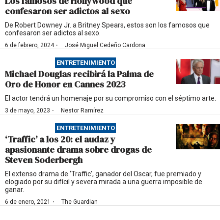
Los famosos de Hollywood que
confesaron ser adictos al sexo
De Robert Downey Jr. a Britney Spears, estos son los famosos que
confesaron ser adictos al sexo.
·
6 de febrero, 2024
José Miguel Cedeño Cardona
ENTRETENIMIENTO
Michael Douglas recibirá la Palma de
Oro de Honor en Cannes 2023
El actor tendrá un homenaje por su compromiso con el séptimo arte.
·
3 de mayo, 2023
Nestor Ramírez
ENTRETENIMIENTO
‘Traffic’ a los 20: el audaz y
apasionante drama sobre drogas de
Steven Soderbergh
El extenso drama de ‘Traffic’, ganador del Oscar, fue premiado y
elogiado por su difícil y severa mirada a una guerra imposible de
ganar.
·
6 de enero, 2021
The Guardian