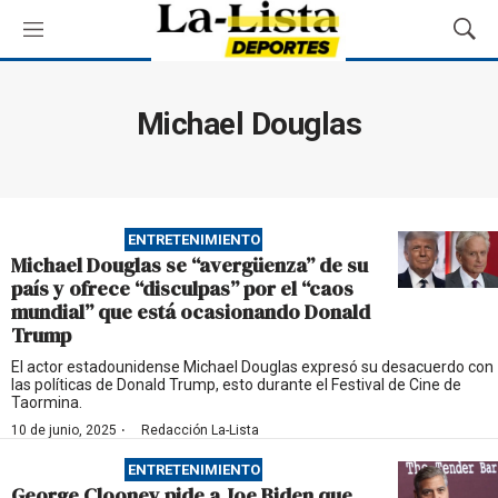
M
M
e
o
n
s
ú
t
Michael Douglas
r
a
r
B
ú
ENTRETENIMIENTO
s
Michael Douglas se “avergüenza” de su
q
país y ofrece “disculpas” por el “caos
u
mundial” que está ocasionando Donald
e
Trump
d
a
El actor estadounidense Michael Douglas expresó su desacuerdo con
las políticas de Donald Trump, esto durante el Festival de Cine de
Taormina.
·
10 de junio, 2025
Redacción La-Lista
ENTRETENIMIENTO
George Clooney pide a Joe Biden que