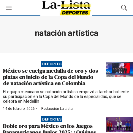
M
M
e
o
n
s
ú
t
natación artística
r
a
r
B
ú
DEPORTES
s
México se cuelga medalla de oro y dos
q
platas en inicio de la Copa del Mundo
u
de natación artística en Colombia
e
d
El equipo mexicano se natación artística empezó a tambor batiente
su participación en la Copa del Mundo de la especialidas, que se
a
celebra en Medellín
·
14 de febrero, 2026
Redacción La-Lista
DEPORTES
Doble oro para México en los Juegos
Panamericanos Junior 2025: ¿Quiénes