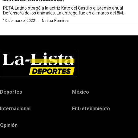
PETA Latino otorgó a la actriz Kate del Castillo el premio anual
Defensora de los animales. La entrega fue en el marco del 8M.
·
10 de marzo, 2022
Nestor Ramírez
Deportes
México
Internacional
Entretenimiento
Opinión