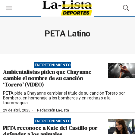
M
M
e
o
n
s
ú
t
PETA Latino
r
a
r
B
ú
ENTRETENIMIENTO
s
Ambientalistas piden que Chayanne
q
cambie el nombre de su canción
u
‘Torero’ (VIDEO)
e
d
PETA pide a Chayanne cambiar el título de su canción Torero por
Bombero, en homenaje a los bomberos y en rechazo a la
a
tauromaquia.
·
29 de abril, 2025
Redacción La-Lista
ENTRETENIMIENTO
PETA reconoce a Kate del Castillo por
defender a los animales