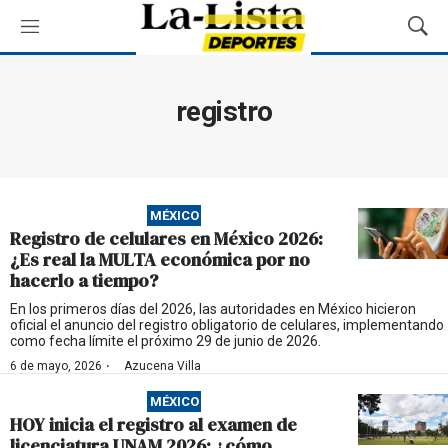
M
M
e
o
n
s
ú
t
registro
r
a
r
B
ú
MÉXICO
s
Registro de celulares en México 2026:
q
¿Es real la MULTA económica por no
u
hacerlo a tiempo?
e
d
En los primeros días del 2026, las autoridades en México hicieron
oficial el anuncio del registro obligatorio de celulares, implementando
a
como fecha límite el próximo 29 de junio de 2026.
·
6 de mayo, 2026
Azucena Villa
MÉXICO
HOY inicia el registro al examen de
licenciatura UNAM 2026: ¿cómo