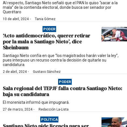
Al respecto, Santiago Nieto señaló que el PAN lo quiso “sacar a la
mala” de la contienda electoral, donde busca ser senador por
Querétaro
·
10 de abril, 2024
Tania Gómez
PODER
‘Acto antidemocrático, querer retirar
por la mala a Santiago Nieto’, dice
Sheinbaum
Santiago Nieto confía en que “los magistrados harán valer la ley”,
pues interpuso un recurso contra la decisión de quitarle su
candidatura.
·
2 de abril, 2024
Gustavo Sánchez
PODER
Sala regional del TEPJF falla contra Santiago Nieto:
baja su candidatura
El morenista informó que impugnará.
·
27 de marzo, 2024
Redacción La-Lista
POLÍTICA
Santiago Nieto pide licencia para ser