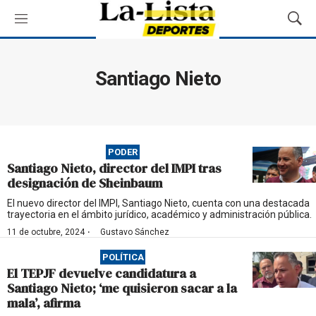
M
M
e
o
n
s
ú
t
Santiago Nieto
r
a
r
B
ú
PODER
s
Santiago Nieto, director del IMPI tras
q
designación de Sheinbaum
u
e
El nuevo director del IMPI, Santiago Nieto, cuenta con una destacada
trayectoria en el ámbito jurídico, académico y administración pública.
d
a
·
11 de octubre, 2024
Gustavo Sánchez
POLÍTICA
El TEPJF devuelve candidatura a
Santiago Nieto; ‘me quisieron sacar a la
mala’, afirma