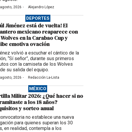
·
 agosto, 2026
Alejandro López
DEPORTES
úl Jiménez está de vuelta! El
lantero mexicano reaparece con
 Wolves en la Carabao Cup y
ibe emotiva ovación
énez volvió a escuchar el cántico de la
ción, “Sí señor”, durante sus primeros
utos con la camiseta de los Wolves
de su salida del equipo.
·
 agosto, 2026
Redacción La-Lista
MÉXICO
tilla Militar 2026: ¿Qué hacer si no
tramitaste a los 18 años?
uisitos y sorteo anual
convocatoria no establece una nueva
igación para quienes superan los 30
s, en realidad, contempla a los