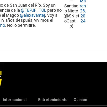
—
Ma
o de San Juan del Río. Soy un
Santiag
rch
encia de la
@TEPJF_TOL
pero no
o Nieto
28,
o al Magdo
@alexavantej
. Voy a
(@SNiet
20
r. 19 años después, vivimos el
oCastill
24
ano
. No lo permitiré.
o)
Internacional
Entretenimiento
Opinión