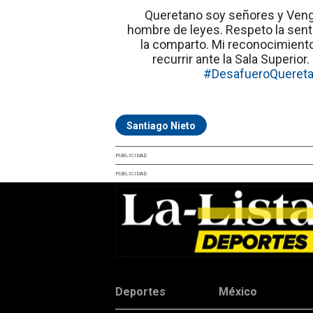
Queretano soy señores y Veng
hombre de leyes. Respeto la sent
la comparto. Mi reconocimient
recurrir ante la Sala Superio
#DesafueroQueret
Santiago Nieto
PUBLICIDAD
PUBLICIDAD
Deportes
México