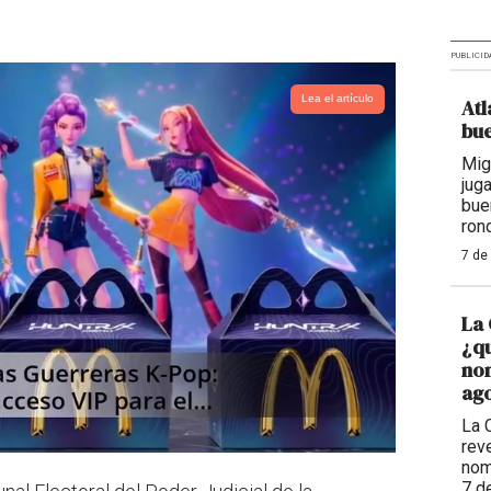
PUBLICID
Lea el artículo
Atl
bue
Mig
jug
bue
ron
7 de
La 
¿qu
nom
ago
La 
reve
nom
7 d