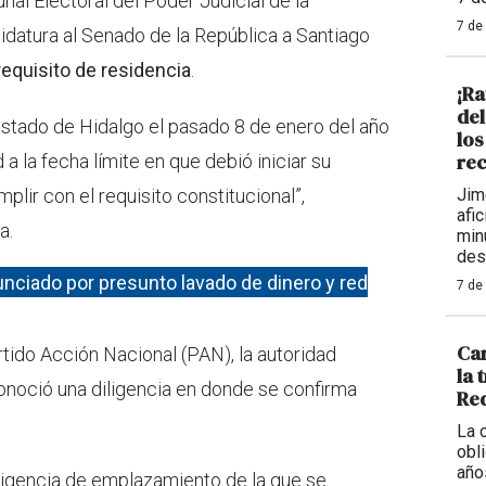
nal Electoral del Poder Judicial de la
7 de
idatura al Senado de la República a Santiago
requisito de residencia
.
¡Ra
de
 estado de Hidalgo el pasado 8 de enero del año
los
rec
a la fecha límite en que debió iniciar su
Jim
plir con el requisito constitucional”,
afi
a.
min
des
unciado por presunto lavado de dinero y red
7 de
Car
tido Acción Nacional (PAN), la autoridad
la 
noció una diligencia en donde se confirma
Req
La 
obl
año
ligencia de emplazamiento de la que se