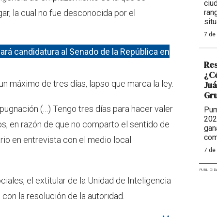
ciu
ran
ar, la cual no fue desconocida por el
situ
7 de
ará candidatura al Senado de la República en
Res
¿Có
 un máximo de tres días, lapso que marca la ley.
Juá
Gr
mpugnación (…) Tengo tres días para hacer valer
Pum
202
os, en razón de que no comparto el sentido de
gan
com
rio en entrevista con el medio local
7 de
PUBLICID
iales, el extitular de la Unidad de Inteligencia
con la resolución de la autoridad.