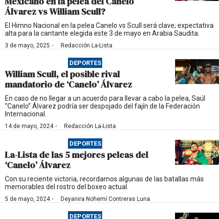
Mexicano en la pelea del Canelo
Álvarez vs William Scull?
El Himno Nacional en la pelea Canelo vs Scull será clave; expectativa
alta para la cantante elegida este 3 de mayo en Arabia Saudita.
·
3 de mayo, 2025
Redacción La-Lista
DEPORTES
William Scull, el posible rival
mandatorio de ‘Canelo’ Álvarez
En caso de no llegar a un acuerdo para llevar a cabo la pelea, Saúl
“Canelo” Álvarez podría ser despojado del fajín de la Federación
Internacional.
·
14 de mayo, 2024
Redacción La-Lista
DEPORTES
La-Lista de las 5 mejores peleas del
‘Canelo’ Álvarez
Con su reciente victoria, recordamos algunas de las batallas más
memorables del rostro del boxeo actual.
·
5 de mayo, 2024
Deyanira Nohemí Contreras Luna
DEPORTES