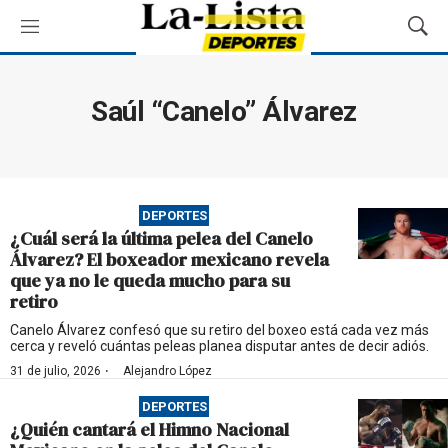
M
M
e
o
n
s
ú
t
Saúl “Canelo” Álvarez
r
a
r
B
ú
DEPORTES
s
¿Cuál será la última pelea del Canelo
q
Álvarez? El boxeador mexicano revela
u
que ya no le queda mucho para su
e
retiro
d
a
Canelo Álvarez confesó que su retiro del boxeo está cada vez más
cerca y reveló cuántas peleas planea disputar antes de decir adiós.
·
31 de julio, 2026
Alejandro López
DEPORTES
¿Quién cantará el Himno Nacional