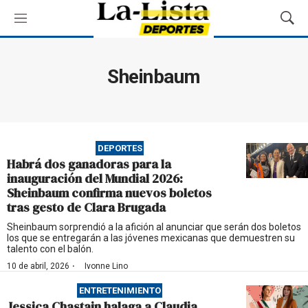
M
M
e
o
n
s
ú
t
Sheinbaum
r
a
r
B
ú
DEPORTES
s
Habrá dos ganadoras para la
q
inauguración del Mundial 2026:
u
Sheinbaum confirma nuevos boletos
e
tras gesto de Clara Brugada
d
a
Sheinbaum sorprendió a la afición al anunciar que serán dos boletos
los que se entregarán a las jóvenes mexicanas que demuestren su
talento con el balón.
·
10 de abril, 2026
Ivonne Lino
ENTRETENIMIENTO
Jessica Chastain halaga a Claudia