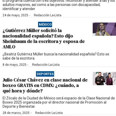
El programa cuenta con tres objetivos: reconocer y atender a las y los
adultos mayores, así como a las personas con discapacidad;
identificar y atender
·
24 de mayo, 2025
Redacción La-Lista
MÉXICO
¿Gutiérrez Müller solicitó la
nacionalidad española? Esto dijo
Sheinbaum de la escritora y esposa de
AMLO
¿Beatriz Gutiérrez Müller busca la nacionalidad española? Esto se
sabe de la escritora.
·
8 de mayo, 2025
Redacción La-Lista
DEPORTES
Julio César Chávez en clase nacional de
boxeo GRATIS en CDMX: ¿cuándo, a
qué hora y dónde?
El Zócalo de la Ciudad de México será espacio de la Clase Nacional de
Boxeo 2025 organizada por el director nacional de Promoción al
Deporte y Bienestar.
·
28 de marzo, 2025
Redacción La-Lista