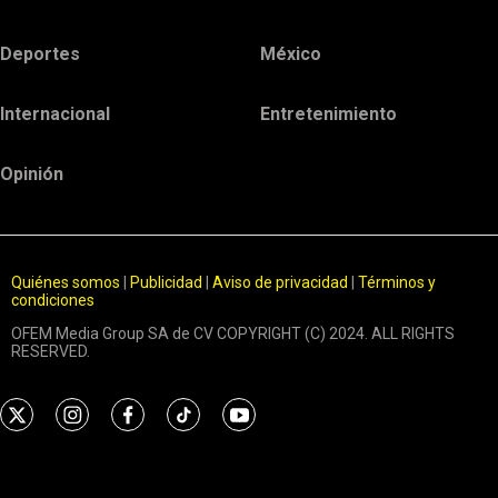
Deportes
México
Internacional
Entretenimiento
Opinión
Quiénes somos
|
Publicidad
|
Aviso de privacidad
|
Términos y
condiciones
OFEM Media Group SA de CV COPYRIGHT (C) 2024. ALL RIGHTS
RESERVED.
t
i
f
t
y
w
n
a
i
o
i
s
c
k
u
t
t
e
t
t